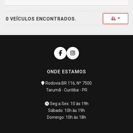
Toggle 
0 VEÍCULOS ENCONTRADOS.
ONDE ESTAMOS
Rodovia BR 116, Nº 7500
Tarumã - Curitiba - PR
Seg a Sex: 10 às 19h
Sábado: 10h às 19h
Domingo: 10h às 18h