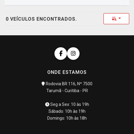
Toggle 
0 VEÍCULOS ENCONTRADOS.
ONDE ESTAMOS
Rodovia BR 116, Nº 7500
Tarumã - Curitiba - PR
Seg a Sex: 10 às 19h
Sábado: 10h às 19h
Domingo: 10h às 18h